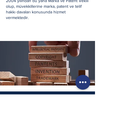
2004 yılından bu yana Marka ve Patent Vekili
olup, müvekkillerine marka, patent ve telif
hakkı davaları konusunda hizmet
vermektedir.
Levent Mahallesi Karanfil Sokağı No:13
Beşiktaş / Istanbul