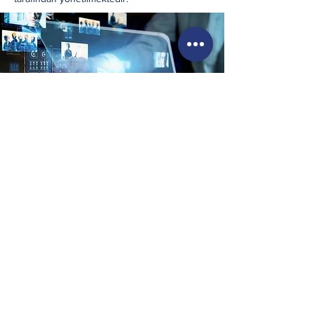
Levent Mahallesi Karanfil Sokağı No:13
Beşiktaş / Istanbul
E-posta:
info@ulukoklu.av.tr
Tel:
+90 212
264 51 25
Copyright © 2023
Uluköklü & Partners
.